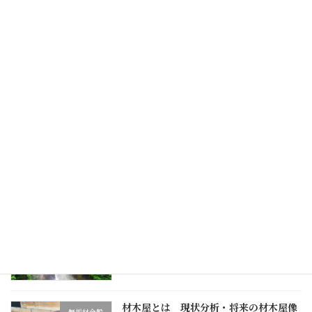
次の記事
岐阜（各務原）の木材市に久しぶりに参加
2018/05/09
最近の投稿
国の政策と森林経営
無垢材全般
2018/12/30
材木屋とは 現状分析・将来の材木屋像
無垢材全般