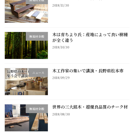
2018/11/30
木は育ちより氏：産地によって良い樹種
無垢材全般
が全く違う
2018/10/30
木工作家の集いで講演・長野県松本市
ニュース
2018/09/29
世界の三大銘木・超優良品質のチーク材
無垢材全般
2018/08/30