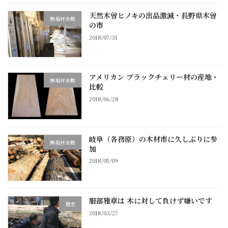
天然木曽ヒノキの出品激減・長野県木曽
無垢材全般
の市
2018/07/31
アメリカン ブラックチェリー材の産地・
無垢材全般
比較
2018/06/28
岐阜（各務原）の木材市に久しぶりに参
無垢材全般
加
2018/05/09
服部雅章は 木に対して負けず嫌いです
理念
2018/03/27